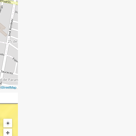
nStreetMap