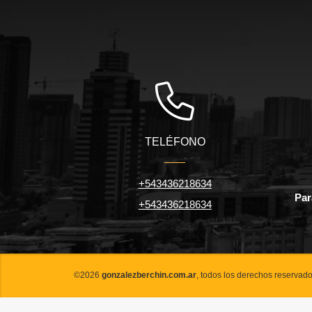
TELÉFONO
+543436218634
Par
+543436218634
©2026
gonzalezberchin.com.ar
, todos los derechos reservado