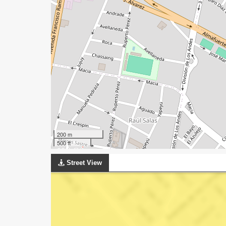
200 m
500 ft
Street View