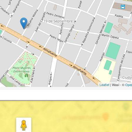
Leaflet
| Wasi - ©
Ope