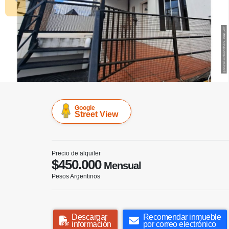
Google
Street View
Precio de alquiler
$450.000
Mensual
Pesos Argentinos
Descargar
Recomendar inmueble
información
por correo electrónico