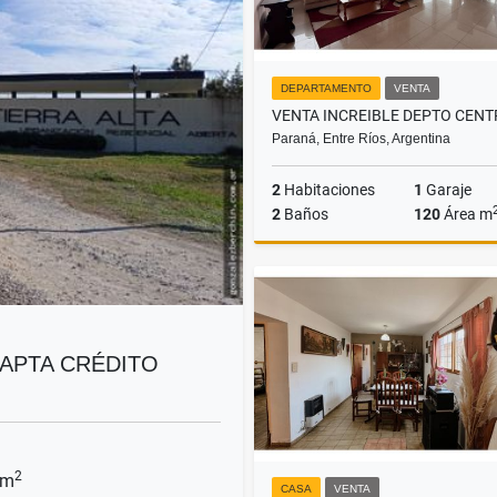
DEPARTAMENTO
VENTA
Paraná, Entre Ríos, Argentina
2
Habitaciones
1
Garaje
2
Baños
120
Área m
US$205,000
. APTA CRÉDITO
2
 m
CASA
VENTA