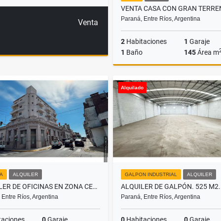
Paraná, Entre Ríos, Argentina
Venta
2
Habitaciones
1
Garaje
1
Baño
145
Área m
Alquilado
US$80,000
NA
ALQUILER
GALPON INDUSTRIAL
ALQUILER
ALQUILER DE OFICINAS EN ZONA CENTRO
ALQUILER DE GALPÓN. 525 M2.
 Entre Ríos, Argentina
Paraná, Entre Ríos, Argentina
taciones
0
Garaje
0
Habitaciones
0
Garaje