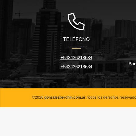
TELÉFONO
+543436218634
Par
+543436218634
©2026
gonzalezberchin.com.ar
, todos los derechos reservado