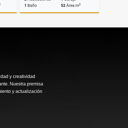
2
2
1
Baño
52
Área m
lquiler
Alquiler
$500.000
ad y creatividad
te. Nuestra premisa
iento y actualización