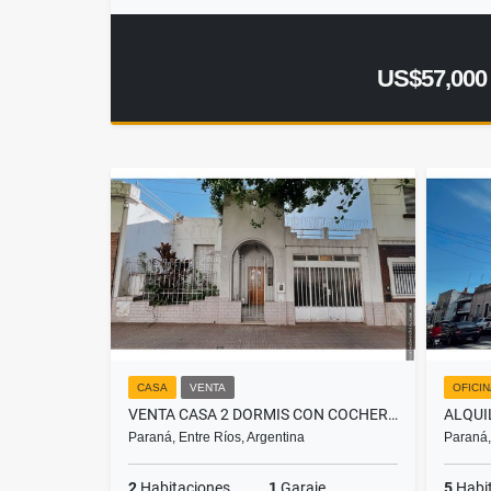
US$57,000
CASA
VENTA
OFICI
VENTA CASA 2 DORMIS CON COCHERA CALLE ALEM A RECICLAR
Paraná, Entre Ríos, Argentina
Paraná,
2
Habitaciones
1
Garaje
5
Habi