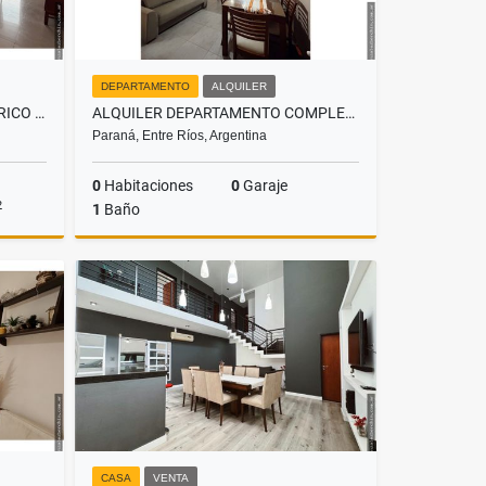
DEPARTAMENTO
ALQUILER
VENTA INCREIBLE DEPTO CENTRICO 2 DORMITORIOS COCHERA Y AMENITIES
ALQUILER DEPARTAMENTO COMPLETAMENTE EQUIPADO!
Paraná, Entre Ríos, Argentina
0
Habitaciones
0
Garaje
2
1
Baño
Venta
Alquiler
$890.000
CASA
VENTA