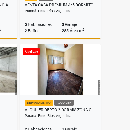
VENTA CASA CON GRAN TERRENO APTA CREDITO
VENTA CASA PREMIUM 4/5 DORMITORIOS
Paraná, Entre Ríos, Argentina
5
Habitaciones
3
Garaje
2
2
2
Baños
285
Área m
Venta
Venta
Alquilado
US$225,000
DEPARTAMENTO
ALQUILER
ALQUILER DEPTO 2 DORMIS ZONA CRISTO
Paraná, Entre Ríos, Argentina
2
Habitaciones
1
Garaje