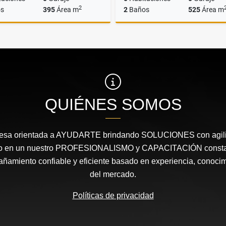
2
s
395
Área m
2
Baños
525
Área m
Alquiler
A
$2.800.000
$1.100.000
QUIÉNES SOMOS
sa orientada a AYUDARTE brindando SOLUCIONES con agilid
ado en un nuestro PROFESIONALISMO y CAPACITACIÓN constan
ñamiento confiable y eficiente basado en experiencia, conocim
del mercado.
Políticas de privacidad