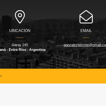
UBICACIÓN
EMAIL
Garay 245
gonzalezberchin@gmail.c
aná - Entre Ríos - Argentina
s.