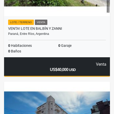
LOTE / TERRENO
VENTA
VENTA! LOTE EN BALBÍN Y ZANNI
Paraná, Entre Ríos, Argentina
0
Habitaciones
0
Garaje
0
Baños
Venta
US$40,000
USD