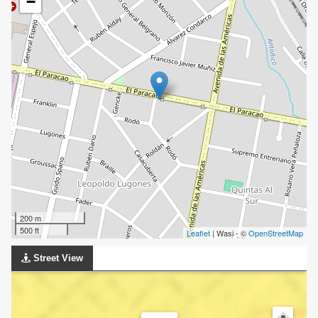
−
200 m
500 ft
Leaflet
| Wasi - ©
OpenStreetMap
Street View