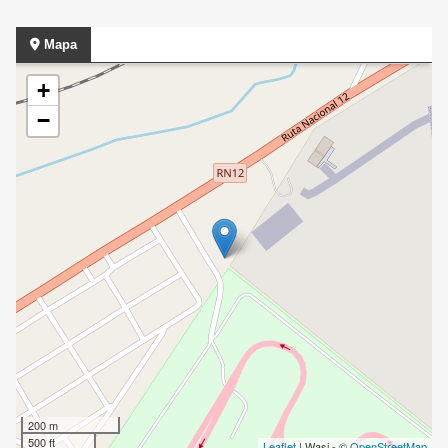
Mapa
+
−
200 m
500 ft
Leaflet
| Wasi - ©
OpenStreetMap